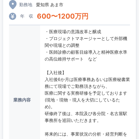
勤務地
愛知県 あま市
600
〜
1200
万円
年 収
・医療現場の意識改革と醸成
・プロジェクトマネージャーとして外部機
関や現場との調整
・医師診療の顧客目線導入と精神医療水準
の高位維持サポート など
【入社後】
入社後6か月は医療事務あるいは医療秘書業
務にて現場でご勤務頂きながら、
医療に関する実務研修を予定しております
業務内容
(現地・現物・現人を大切にしているた
め)。
研修終了後は、本院及び各分院・名古屋駅
事務所を巡回いただきます。
将来的には、事業状況の分析・経営判断を