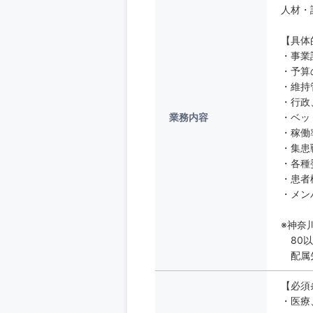
人材・
【具体
・事業
・予算
・維持
・行政
業務内容
・ベッ
・稼働
・集患
・各種
・患者
・メン
※神奈
80以
配属先
【必須
・医療