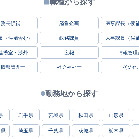
職種から探す
事務長候補
経営企画
医事課長（候
長（候補含む）
総務課員
人事課長（候
連携室・渉外
広報
情報管理
療情報管理士
社会福祉士
その他
勤務地から探す
県
岩手県
宮城県
秋田県
山形県
川県
埼玉県
千葉県
茨城県
栃木県