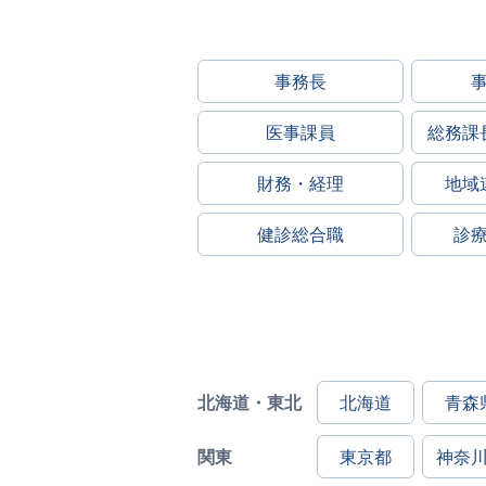
事務長
医事課員
総務課
財務・経理
地域
健診総合職
診
北海道・東北
北海道
青森
関東
東京都
神奈