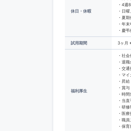
・4週
休日・休暇
・日曜
・夏期
・年末
・慶弔
試用期間
3ヶ月
・社会
・退職
・交通
・マイ
・昇給
・賞与
福利厚生
・時間
・当直
・研修
・医療
・職員
・保育