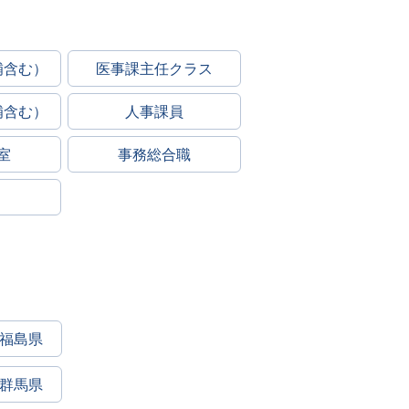
補含む）
医事課主任クラス
補含む）
人事課員
室
事務総合職
福島県
群馬県