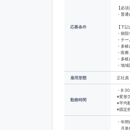
【必須
・普通
応募条件
【下記
・病院
・チー
・多岐
・医療
・多岐
・地域
雇用形態
正社員
・8:3
※変形
勤務時間
※平均
※固定
・年間
月単位