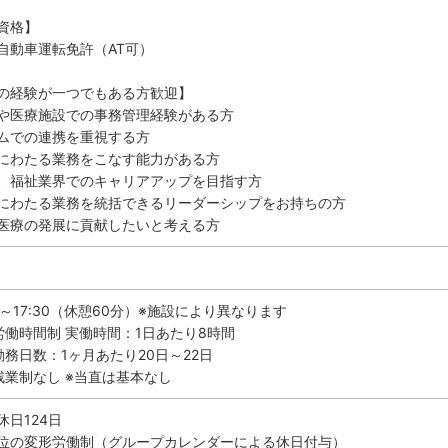
資格】
自動車運転免許（AT可）
の経験が一つでもある方歓迎】
や医療施設での事務管理経験がある方
ムでの連携を重視する方
にわたる業務をこなす能力がある方
、福祉業界でのキャリアアップを目指す方
にわたる業務を統括できるリーダーシップをお持ちの方
医療の発展に貢献したいと考える方
0～17:30（休憩60分）※施設により異なります
労働時間制 実働時間：1日あたり8時間
勤務日数：1ヶ月あたり20日～22日
残業制なし ※当直は基本なし
休日124日
の変形労働制（グループカレンダーによる休日付与）