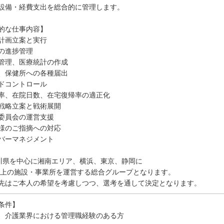
設備・経費支出を総合的に管理します。
的な仕事内容】
計画立案と実行
の進捗管理
管理、医療統計の作成
、保健所への各種届出
ドコントロール
率、在院日数、在宅復帰率の適正化
戦略立案と戦術展開
委員会の運営支援
様のご指摘への対応
バーマネジメント
川県を中心に湘南エリア、横浜、東京、静岡に
上の施設・事業所を運営する総合グループとなります。
はご本人の希望を考慮しつつ、選考を通して決定となります。
条件】
、介護業界における管理職経験のある方