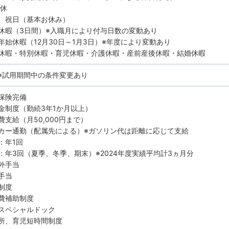
8休
、祝日（基本お休み）
休暇（3日間）※入職月により付与日数の変動あり
年始休暇（12月30日～1月3日）※年度により変動あり
休暇・特別休暇・育児休暇・介護休暇・産前産後休暇・結婚休暇
 ※試用期間中の条件変更あり
保険完備
金制度（勤続3年1か月以上）
費支給（月50,000円まで）
カー通勤（配属先による）※ガソリン代は距離に応じて支給
：年1回
：年3回（夏季、冬季、期末）※2024年度実績平均計3ヵ月分
外手当
手当
制度
費補助制度
スペシャルドック
所、育児短時間制度