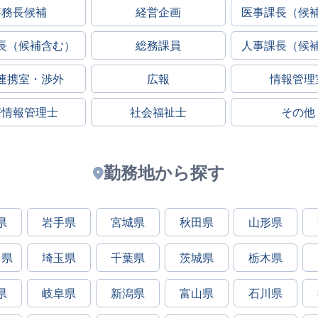
事務長候補
経営企画
医事課長（候
長（候補含む）
総務課員
人事課長（候
連携室・渉外
広報
情報管理
療情報管理士
社会福祉士
その他
勤務地から探す
県
岩手県
宮城県
秋田県
山形県
川県
埼玉県
千葉県
茨城県
栃木県
県
岐阜県
新潟県
富山県
石川県