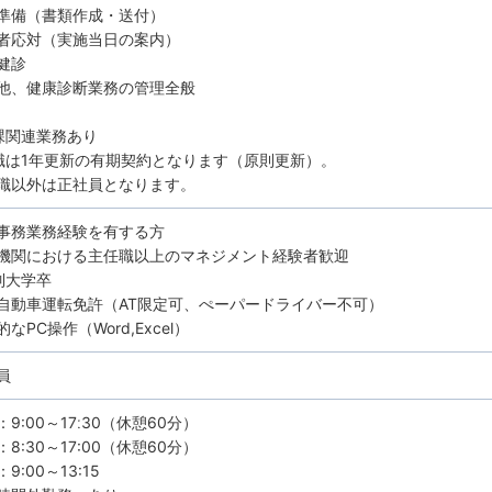
準備（書類作成・送付）
者応対（実施当日の案内）
健診
他、健康診断業務の管理全般
課関連業務あり
職は1年更新の有期契約となります（原則更新）。
以外は正社員となります。
事務業務経験を有する方
機関における主任職以上のマネジメント経験者歓迎
制大学卒
自動車運転免許（AT限定可、ぺーパードライバー不可）
なPC操作（Word,Excel）
員
9:00～17ː30（休憩60分）
8:30～17:00（休憩60分）
9:00～13:15