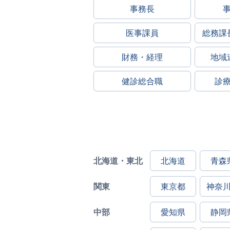
事務長
医事課員
総務課
財務・経理
地域
健診総合職
診
北海道・東北
北海道
青森
関東
東京都
神奈
中部
愛知県
静岡