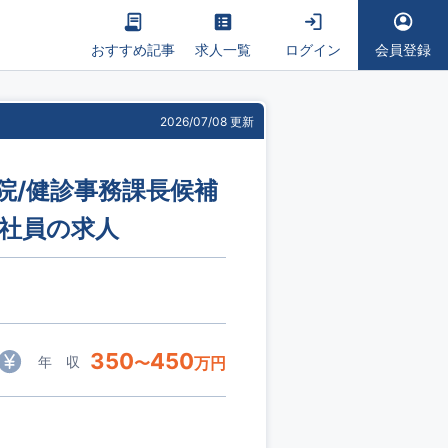
おすすめ記事
求人一覧
ログイン
会員登録
2026/07/08 更新
病院/健診事務課長候補
約社員の求人
350
450
年 収
〜
万円