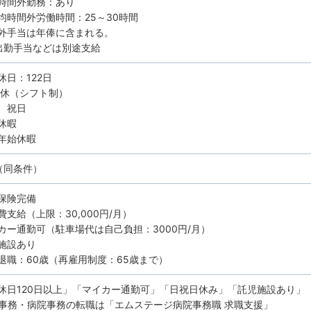
時間外勤務：あり
均時間外労働時間：25～30時間
外手当は年俸に含まれる。
出勤手当などは別途支給
休日：122日
8休（シフト制）
、祝日
休暇
年始休暇
（同条件）
保険完備
費支給（上限：30,000円/月）
カー通勤可（駐車場代は自己負担：3000円/月）
施設あり
退職：60歳（再雇用制度：65歳まで）
休日120日以上」「マイカー通勤可」「日祝日休み」「託児施設あり」
事務・病院事務の転職は「エムステージ病院事務職 求職支援」