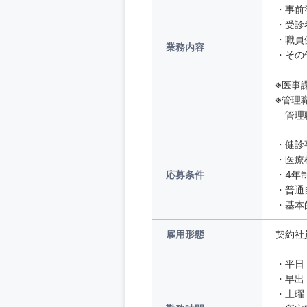
・事前
・受診
・職員
業務内容
・その
※医事
※管理
管理職
・健診
・医療
応募条件
・4年
・普通
・基本的
雇用形態
契約社
・平日：
・早出：
・土曜：