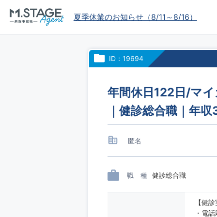
夏季休業のお知らせ（8/11～8/16）
ID：19694
年間休日122日/マ
｜健診総合職｜年収
匿名
職 種
健診総合職
【健診
・電話