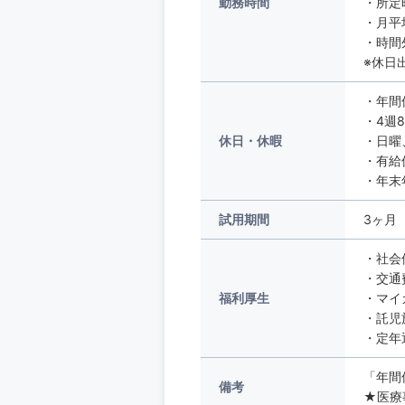
勤務時間
・所定
・月平
・時間
※休日
・年間
・4週
休日・休暇
・日曜
・有給
・年末
試用期間
3ヶ月
・社会
・交通
福利厚生
・マイ
・託児
・定年
「年間
備考
★医療