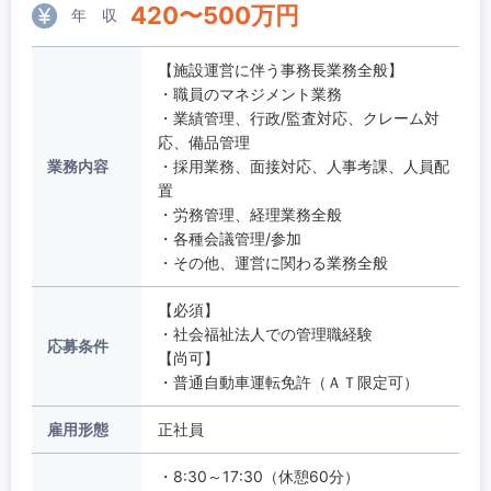
420
〜
500
万円
年 収
【施設運営に伴う事務長業務全般】
・職員のマネジメント業務
・業績管理、行政/監査対応、クレーム対
応、備品管理
業務内容
・採用業務、面接対応、人事考課、人員配
置
・労務管理、経理業務全般
・各種会議管理/参加
・その他、運営に関わる業務全般
【必須】
・社会福祉法人での管理職経験
応募条件
【尚可】
・普通自動車運転免許（ＡＴ限定可）
雇用形態
正社員
・8:30～17:30（休憩60分）