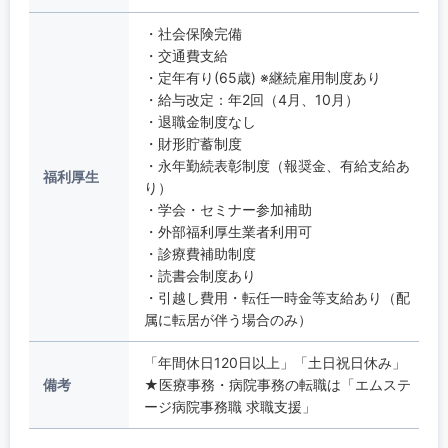
・社会保険完備
・交通費支給
・定年有り(65歳) ※継続雇用制度あり
・給与改定：年2回（4月、10月）
・退職金制度なし
・財形貯蓄制度
・永年勤続表彰制度（報奨金、有給支給あ
福利厚生
り）
・学会・セミナー参加補助
・外部福利厚生業者利用可
・診療費補助制度
・読書会制度あり
・引越し費用・転任一時金等支給あり（配
属に転居が伴う場合のみ）
「年間休日120日以上」「土日祝日休み」
備考
★医療事務・病院事務の転職は「エムステ
ージ病院事務職 求職支援」