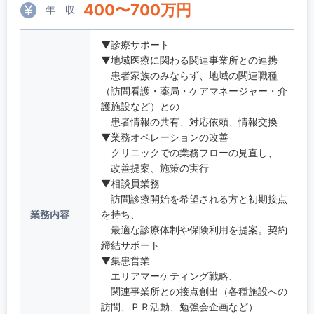
400
〜
700
万円
年 収
▼診療サポート
▼地域医療に関わる関連事業所との連携
患者家族のみならず、地域の関連職種
（訪問看護・薬局・ケアマネージャー・介
護施設など）との
患者情報の共有、対応依頼、情報交換
▼業務オペレーションの改善
クリニックでの業務フローの見直し、
改善提案、施策の実行
▼相談員業務
訪問診療開始を希望される方と初期接点
業務内容
を持ち、
最適な診療体制や保険利用を提案。契約
締結サポート
▼集患営業
エリアマーケティング戦略、
関連事業所との接点創出（各種施設への
訪問、ＰＲ活動、勉強会企画など）