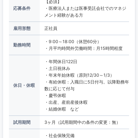
【必須】
応募条件
・医療法人または医事受託会社でのマネジ
メント経験がある方
雇用形態
正社員
・9:00～18:00（休憩60分）
勤務時間
・月平均時間外労働時間：月15時間程度
・年間休日122日
・土日祝休み
・年末年始休暇（原則12/30～1/3）
・有給休暇：入職日に5日付与。以降勤務年
休日・休暇
数に応じて付与
・慶弔休暇
・出産、産前産後休暇
・結婚休暇 など
試用期間
3ヶ月（試用期間中の条件の変更：無）
・社会保険完備