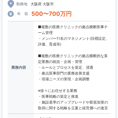
勤務地
大阪府 大阪市
500
〜
700
万円
年 収
■複数の医療クリニックの拠点横断医事チ
ーム管理
・メンバー11名のマネジメント(目標設定、
評価、育成等)
■複数の医療クリニックの拠点横断的な算
定業務の統括・企画・管理
業務内容
・ルールとプロセスを策定、浸透
・拠点医事部門の業務改善支援
・現場ニーズの実現・企画調整
※徐々にお任せする業務
・医事戦略の策定と推進
・施設基準のアップグレードや新規加算の
取得に関する戦略を立案と経営層への進言