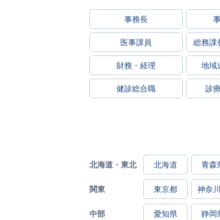
事務長
医事課員
総務課
財務・経理
地域
健診総合職
診
北海道・東北
北海道
青森
関東
東京都
神奈
中部
愛知県
静岡