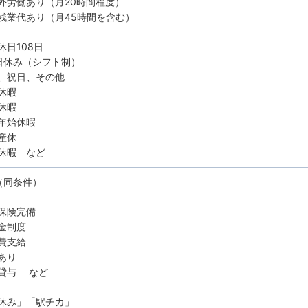
外労働あり（月20時間程度）
残業代あり（月45時間を含む）
休日108日
日休み（シフト制）
、祝日、その他
休暇
休暇
年始休暇
産休
休暇 など
（同条件）
保険完備
金制度
費支給
あり
貸与 など
休み」「駅チカ」