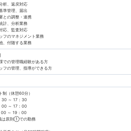
分析、返戻対応
基準管理、届出
署との調整・連携
統計、分析業務
対応、監査対応
ッフのマネジメント業務
他、付随する業務
】
課での管理職経験がある方
ッフの管理、指導ができる方
ト制（休憩60分）
30 ～ 17：30
00 ～ 17：00
00 ～ 19：00
職は原則①での勤務