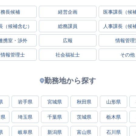
事務長候補
経営企画
医事課長（候
長（候補含む）
総務課員
人事課長（候
連携室・渉外
広報
情報管理
療情報管理士
社会福祉士
その他
勤務地から探す
県
岩手県
宮城県
秋田県
山形県
川県
埼玉県
千葉県
茨城県
栃木県
県
岐阜県
新潟県
富山県
石川県