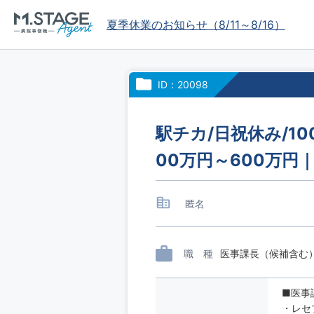
夏季休業のお知らせ（8/11～8/16）
ID：20098
駅チカ/日祝休み/1
00万円～600万円
匿名
職 種
医事課長（候補含む
■医事
・レセ