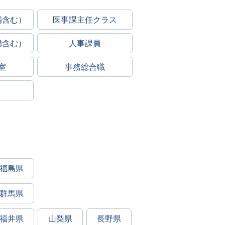
補含む）
医事課主任クラス
補含む）
人事課員
室
事務総合職
福島県
群馬県
福井県
山梨県
長野県