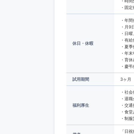
・時間
・固定
・年間
・月9
・日曜
・有給
休日・休暇
・夏季
・年末
・育休
・慶弔
試用期間
3ヶ月
・社会
・退職
福利厚生
・交通
・食堂
・制服
「日祝