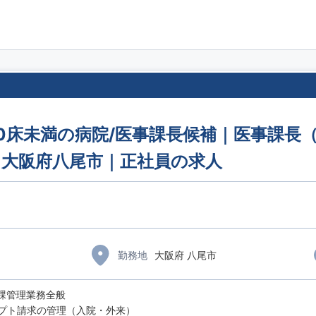
00床未満の病院/医事課長候補｜医事課長
｜大阪府八尾市｜正社員の求人
）
勤務地
大阪府 八尾市
課管理業務全般
プト請求の管理（入院・外来）