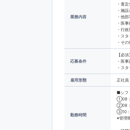
・査定
・施設
業務内容
・他部
・医事
・行政
・スタ
・その
【必須
応募条件
・医事
・スタ
雇用形態
正社員
■シフ
①08：
②08：
③10：
勤務時間
※管理