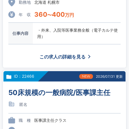
勤務地
北海道 札幌市
360
400
年 収
〜
万円
・外来、入院等医事業務全般（電子カルテ使
仕事内容
用）
この求人の詳細を見る
ID：22466
NEW
2026/07/31 更新
50床規模の一般病院/医事課主任
匿名
職 種
医事課主任クラス