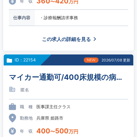
360
420
年 収
〜
万円
仕事内容
・診療報酬請求事務
この求人の詳細を見る
ID：22154
NEW
2026/07/08 更新
マイカー通勤可/400床規模の病院/医事課員（主任補佐）
匿名
職 種
医事課主任クラス
勤務地
兵庫県 姫路市
400
500
年 収
〜
万円