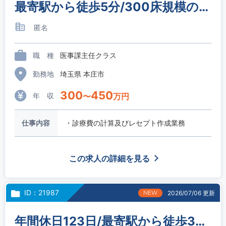
最寄駅から徒歩5分/300床規模の総合病院/医事課 主任候補
匿名
職 種
医事課主任クラス
勤務地
埼玉県 本庄市
300
450
年 収
〜
万円
仕事内容
・診療費の計算及びレセプト作成業務
この求人の詳細を見る
ID：21987
NEW
2026/07/06 更新
年間休日123日/最寄駅から徒歩3分/日祝日休み/130床規模のケアミックス病院/医事課主任候補