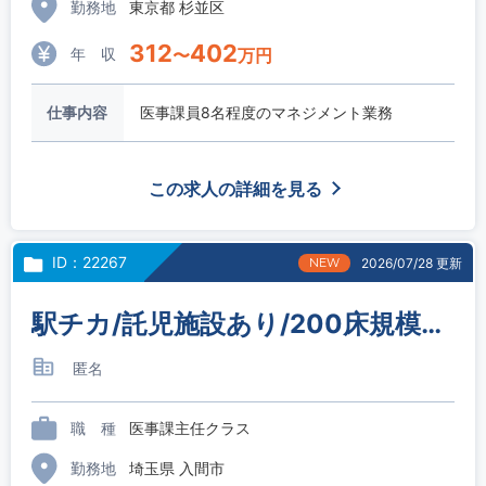
勤務地
東京都 杉並区
312
402
年 収
〜
万円
仕事内容
医事課員8名程度のマネジメント業務
この求人の詳細を見る
ID：22267
NEW
2026/07/28 更新
駅チカ/託児施設あり/200床規模のケアミックス病院/医事課主任
匿名
職 種
医事課主任クラス
勤務地
埼玉県 入間市