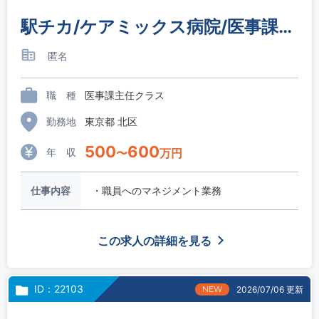
駅チカ/ケアミックス病院/医事課主任～係長クラス
匿名
職 種
医事課主任クラス
勤務地
東京都 北区
500
600
年 収
〜
万円
仕事内容
・職員へのマネジメント業務
この求人の詳細を見る
ID：22103
NEW
2026/07/06 更新