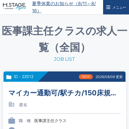
夏季休業のお知らせ（8/11～8/
メニュー
16）
医事課主任クラスの求人一
覧（全国）
JOB LIST
ID：22512
NEW
2026/08/06 更新
マイカー通勤可/駅チカ/150床規模の急性期病院/医事係長候補
匿名
職 種
医事課主任クラス