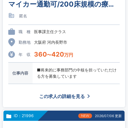
マイカー通勤可/200床規模の療養型病院/医事課員（主任クラス）
匿名
職 種
医事課主任クラス
勤務地
大阪府 河内長野市
360
420
年 収
〜
万円
■将来的に事務部門の中核を担っていただけ
仕事内容
る方を募集しています
この求人の詳細を見る
ID：21996
NEW
2026/07/06 更新