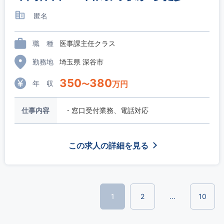
匿名
職 種
医事課主任クラス
勤務地
埼玉県 深谷市
350
380
年 収
〜
万円
仕事内容
・窓口受付業務、電話対応
この求人の詳細を見る
1
2
...
10