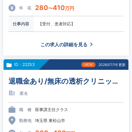
280
410
年 収
〜
万円
仕事内容
【受付、患者対応】
この求人の詳細を見る
ID：22253
NEW
2026/07/16 更新
退職金あり/無床の透析クリニック/医事課主任～係長
匿名
職 種
医事課主任クラス
勤務地
埼玉県 東松山市