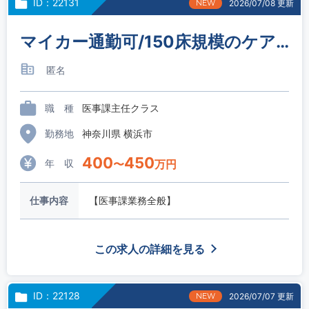
ID：22131
NEW
2026/07/08 更新
マイカー通勤可/150床規模のケアミックス病院/医事課主任
匿名
職 種
医事課主任クラス
勤務地
神奈川県 横浜市
400
450
年 収
〜
万円
仕事内容
【医事課業務全般】
この求人の詳細を見る
ID：22128
NEW
2026/07/07 更新