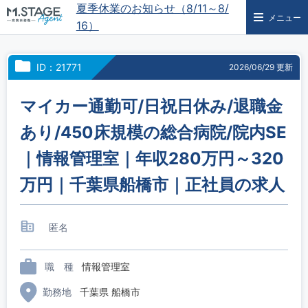
夏季休業のお知らせ（8/11～8/
メニュー
16）
ID：21771
2026/06/29 更新
マイカー通勤可/日祝日休み/退職金
あり/450床規模の総合病院/院内SE
｜情報管理室｜年収280万円～320
万円｜千葉県船橋市｜正社員の求人
匿名
職 種
情報管理室
勤務地
千葉県 船橋市