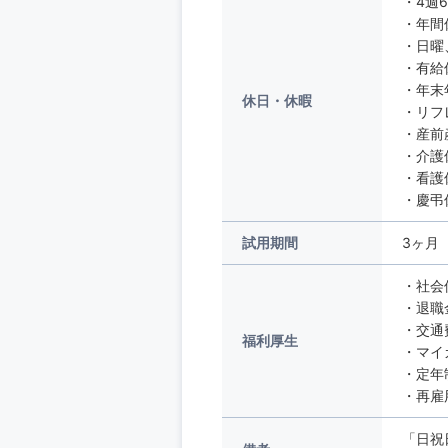
・4週
・年間
・日曜
・有給
・年末
休日・休暇
・リフ
・産前
・介護
・看護
・慶弔
試用期間
3ヶ月
・社会
・退職
・交通
福利厚生
・マイ
・定年
・再雇
「日祝