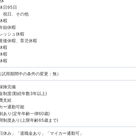
6休
休日95日
、祝日、その他
休暇
年始休暇
レッシュ休暇
産後休暇、育児休暇
休暇
休暇
休暇
（試用期間中の条件の変更：無）
保険完備
金制度(勤続年数3年以上)
費支給
カー通勤可能
制あり(定年年齢一律60歳)
用制度あり(上限年齢65歳まで)
日休み」「退職金あり」「マイカー通勤可」