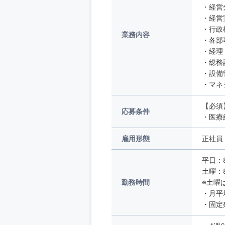
・経営
・経営
・行政
業務内容
・各部
・経理
・総務
・設備
・マネ
【必須
応募条件
・医療
雇用形態
正社員
平日：8
土曜：8
勤務時間
※土曜
・月平
・固