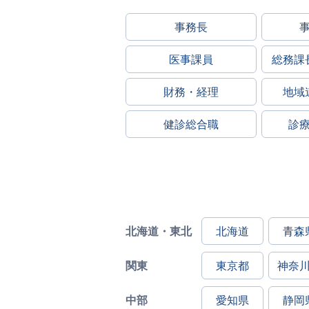
事務長
医事課員
総務課
財務・経理
地域
健診総合職
診
北海道・東北
北海道
青森
関東
東京都
神奈
中部
愛知県
静岡