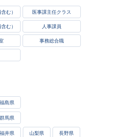
補含む）
医事課主任クラス
補含む）
人事課員
室
事務総合職
福島県
群馬県
福井県
山梨県
長野県