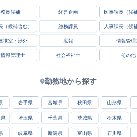
事務長候補
経営企画
医事課長（候
長（候補含む）
総務課員
人事課長（候
連携室・渉外
広報
情報管理
療情報管理士
社会福祉士
その他
勤務地から探す
県
岩手県
宮城県
秋田県
山形県
川県
埼玉県
千葉県
茨城県
栃木県
県
岐阜県
新潟県
富山県
石川県