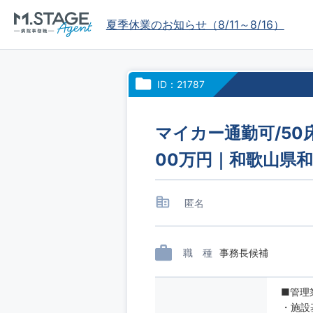
夏季休業のお知らせ（8/11～8/16）
ID：21787
マイカー通勤可/50
00万円｜和歌山県
匿名
職 種
事務長候補
■管理
・施設