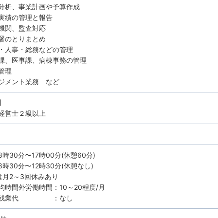
分析、事業計画や予算作成
実績の管理と報告
機関、監査対応
署のとりまとめ
・人事・総務などの管理
課、医事課、病棟事務の管理
管理
ジメント業務 など
】
経営士２級以上
時30分〜17時00分(休憩60分)
時30分〜12時30分(休憩なし)
は月2～3回休みあり
均時間外労働時間：10～20程度/月
定残業代 ：なし