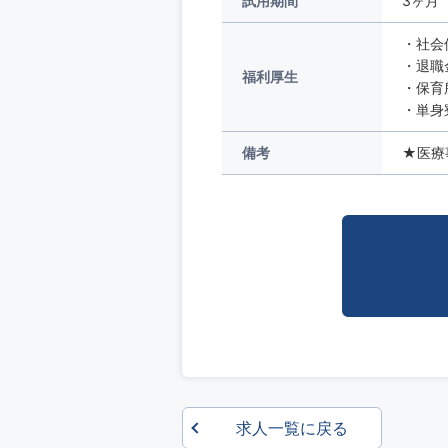
試用期間
3ヶ月
・社会
・退職
福利厚生
・保育
・単身
備考
★医療
求人一覧に戻る