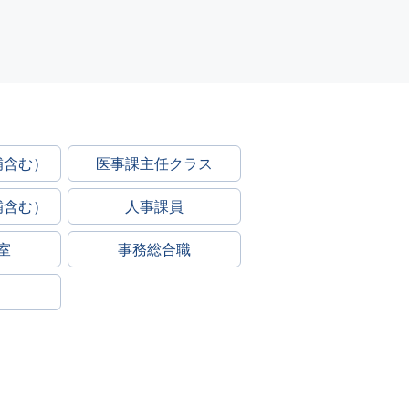
補含む）
医事課主任クラス
補含む）
人事課員
室
事務総合職