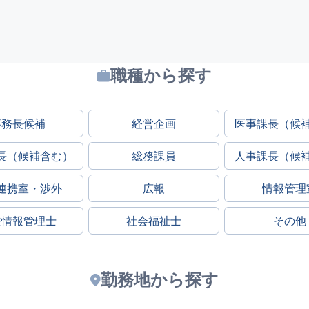
職種から探す
事務長候補
経営企画
医事課長（候
長（候補含む）
総務課員
人事課長（候
連携室・渉外
広報
情報管理
療情報管理士
社会福祉士
その他
勤務地から探す