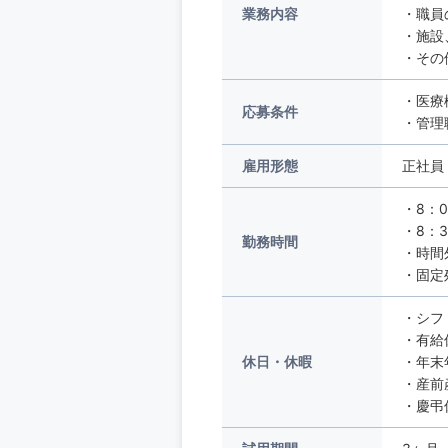
業務内容
・職員
・施設
・その
・医療
応募条件
・管理
雇用形態
正社員
・8：0
・8：3
勤務時間
・時間
・固定
・シフ
・有給
休日・休暇
・年末
・産前
・慶弔