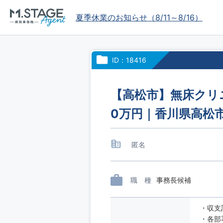
夏季休業のお知らせ（8/11～8/16）
ID：18416
【高松市】無床クリ
0万円｜香川県高松
匿名
職 種
事務長候補
・収支
・各部