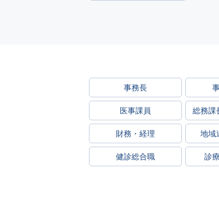
事務長
医事課員
総務課
財務・経理
地域
健診総合職
診